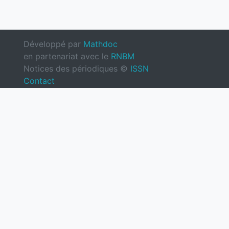
Développé par
Mathdoc
en partenariat avec le
RNBM
Notices des périodiques ©
ISSN
Contact