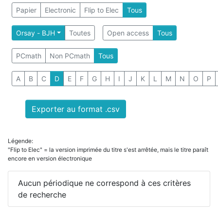
Papier
Electronic
Flip to Elec
Tous
Orsay - BJH
Toutes
Open access
Tous
PCmath
Non PCmath
Tous
A
B
C
D
E
F
G
H
I
J
K
L
M
N
O
P
Exporter au format .csv
Légende:
"Flip to Elec" = la version imprimée du titre s'est arrêtée, mais le titre paraît
encore en version électronique
Aucun périodique ne correspond à ces critères
de recherche