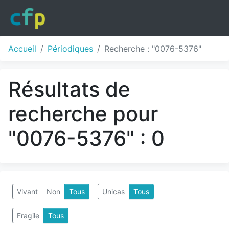
Accueil
Périodiques
Recherche : "0076-5376"
Résultats de
recherche pour
"0076-5376" : 0
Vivant
Non
Tous
Unicas
Tous
Fragile
Tous