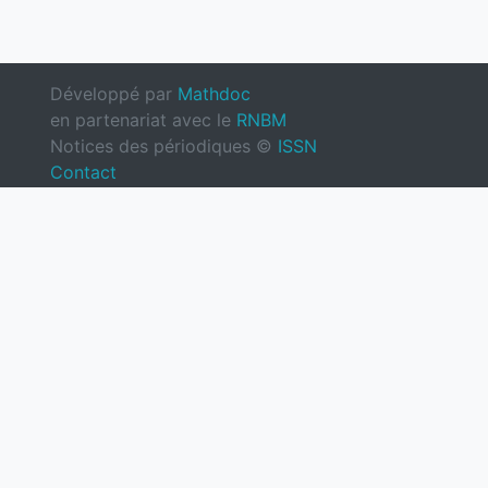
Développé par
Mathdoc
en partenariat avec le
RNBM
Notices des périodiques ©
ISSN
Contact