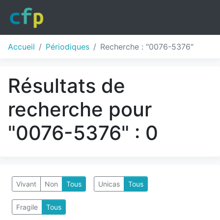
Accueil
Périodiques
Recherche : "0076-5376"
Résultats de
recherche pour
"0076-5376" : 0
Vivant
Non
Tous
Unicas
Tous
Fragile
Tous