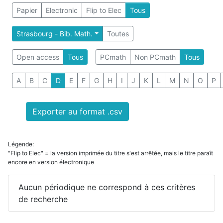
Papier
Electronic
Flip to Elec
Tous
Strasbourg - Bib. Math.
Toutes
Open access
Tous
PCmath
Non PCmath
Tous
A
B
C
D
E
F
G
H
I
J
K
L
M
N
O
P
Exporter au format .csv
Légende:
"Flip to Elec" = la version imprimée du titre s'est arrêtée, mais le titre paraît
encore en version électronique
Aucun périodique ne correspond à ces critères
de recherche