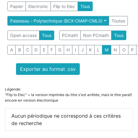
Papier
Electronic
Flip to Elec
Tous
Palaiseau - Polytechnique (BCX-CMAP-CMLS)
Toutes
Open access
Tous
PCmath
Non PCmath
Tous
A
B
C
D
E
F
G
H
I
J
K
L
M
N
O
P
Exporter au format .csv
Légende:
"Flip to Elec" = la version imprimée du titre s'est arrêtée, mais le titre paraît
encore en version électronique
Aucun périodique ne correspond à ces critères
de recherche