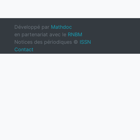
Développé par
Mathdoc
en partenariat avec le
RNBM
Notices des périodiques ©
ISSN
Contact