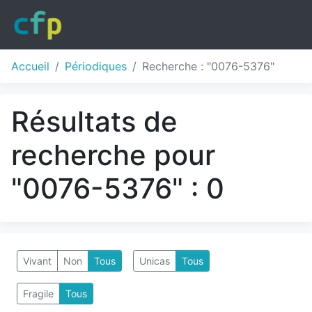
Accueil
Périodiques
Recherche : "0076-5376"
Résultats de
recherche pour
"0076-5376" : 0
Vivant
Non
Tous
Unicas
Tous
Fragile
Tous