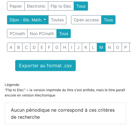
Papier
Electronic
Flip to Elec
Tous
Dijon - Bib. Math.
Toutes
Open access
Tous
PCmath
Non PCmath
Tous
A
B
C
D
E
F
G
H
I
J
K
L
M
N
O
P
Exporter au format .csv
Légende:
"Flip to Elec" = la version imprimée du titre s'est arrêtée, mais le titre paraît
encore en version électronique
Aucun périodique ne correspond à ces critères
de recherche