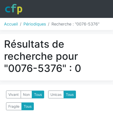
Accueil
Périodiques
Recherche : "0076-5376"
Résultats de
recherche pour
"0076-5376" : 0
Vivant
Non
Tous
Unicas
Tous
Fragile
Tous