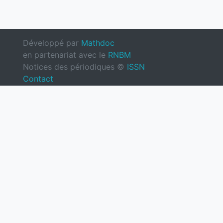
Développé par
Mathdoc
en partenariat avec le
RNBM
Notices des périodiques ©
ISSN
Contact