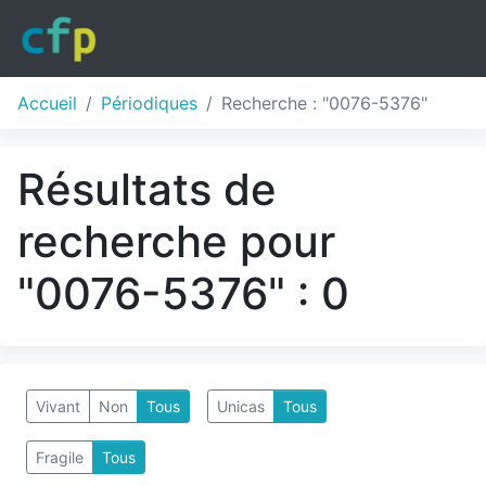
Accueil
Périodiques
Recherche : "0076-5376"
Résultats de
recherche pour
"0076-5376" : 0
Vivant
Non
Tous
Unicas
Tous
Fragile
Tous