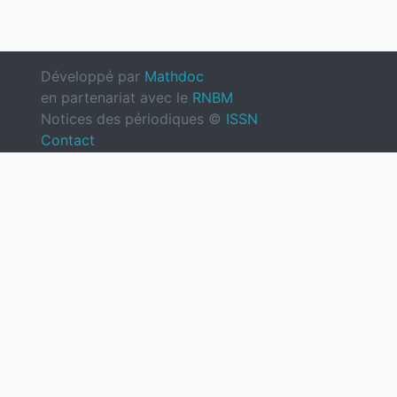
Développé par
Mathdoc
en partenariat avec le
RNBM
Notices des périodiques ©
ISSN
Contact