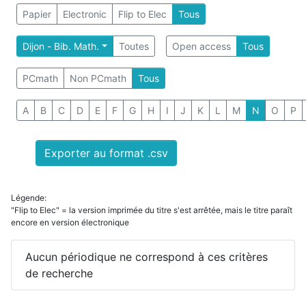
Papier
Electronic
Flip to Elec
Tous
Dijon - Bib. Math.
Toutes
Open access
Tous
PCmath
Non PCmath
Tous
A
B
C
D
E
F
G
H
I
J
K
L
M
N
O
P
Exporter au format .csv
Légende:
"Flip to Elec" = la version imprimée du titre s'est arrêtée, mais le titre paraît
encore en version électronique
Aucun périodique ne correspond à ces critères
de recherche