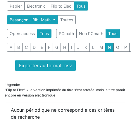
Papier
Electronic
Flip to Elec
Tous
Besançon - Bib. Math.
Toutes
Open access
Tous
PCmath
Non PCmath
Tous
A
B
C
D
E
F
G
H
I
J
K
L
M
N
O
P
Exporter au format .csv
Légende:
"Flip to Elec" = la version imprimée du titre s'est arrêtée, mais le titre paraît
encore en version électronique
Aucun périodique ne correspond à ces critères
de recherche