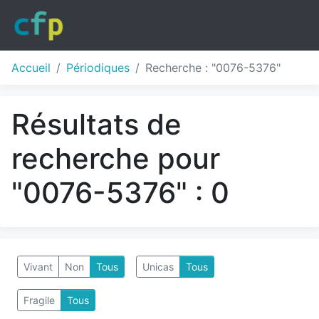
Accueil
Périodiques
Recherche : "0076-5376"
Résultats de
recherche pour
"0076-5376" : 0
Vivant
Non
Tous
Unicas
Tous
Fragile
Tous