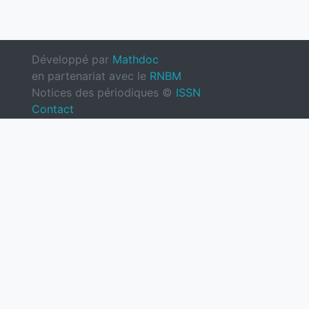
Développé par
Mathdoc
en partenariat avec le
RNBM
Notices des périodiques ©
ISSN
Contact