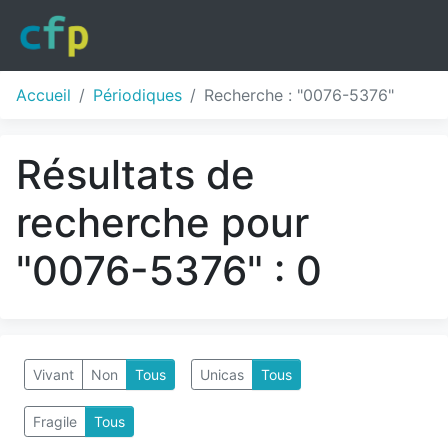
Accueil
Périodiques
Recherche : "0076-5376"
Résultats de
recherche pour
"0076-5376" : 0
Vivant
Non
Tous
Unicas
Tous
Fragile
Tous