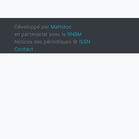
Développé par
Mathdoc
en partenariat avec le
RNBM
Notices des périodiques ©
ISSN
Contact