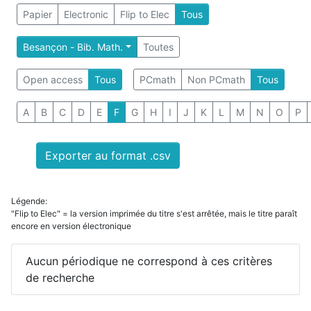
Papier
Electronic
Flip to Elec
Tous
Besançon - Bib. Math.
Toutes
Open access
Tous
PCmath
Non PCmath
Tous
A
B
C
D
E
F
G
H
I
J
K
L
M
N
O
P
Exporter au format .csv
Légende:
"Flip to Elec" = la version imprimée du titre s'est arrêtée, mais le titre paraît
encore en version électronique
Aucun périodique ne correspond à ces critères
de recherche