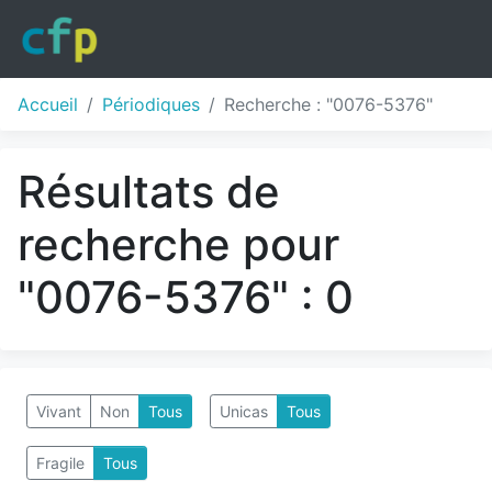
Accueil
Périodiques
Recherche : "0076-5376"
Résultats de
recherche pour
"0076-5376" : 0
Vivant
Non
Tous
Unicas
Tous
Fragile
Tous