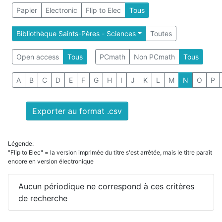
Papier
Electronic
Flip to Elec
Tous
Bibliothèque Saints-Pères - Sciences
Toutes
Open access
Tous
PCmath
Non PCmath
Tous
A
B
C
D
E
F
G
H
I
J
K
L
M
N
O
P
Exporter au format .csv
Légende:
"Flip to Elec" = la version imprimée du titre s'est arrêtée, mais le titre paraît
encore en version électronique
Aucun périodique ne correspond à ces critères
de recherche