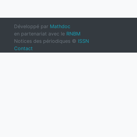
Développé par
Mathdoc
en partenariat avec le
RNBM
Notices des périodiques ©
ISSN
Contact