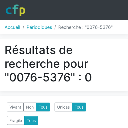
Accueil
Périodiques
Recherche : "0076-5376"
Résultats de
recherche pour
"0076-5376" : 0
Vivant
Non
Tous
Unicas
Tous
Fragile
Tous