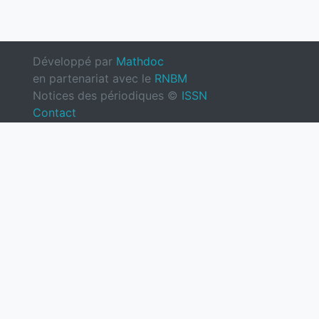
Développé par
Mathdoc
en partenariat avec le
RNBM
Notices des périodiques ©
ISSN
Contact