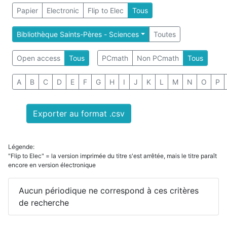
Papier
Electronic
Flip to Elec
Tous
Bibliothèque Saints-Pères - Sciences
Toutes
Open access
Tous
PCmath
Non PCmath
Tous
A
B
C
D
E
F
G
H
I
J
K
L
M
N
O
P
Exporter au format .csv
Légende:
"Flip to Elec" = la version imprimée du titre s'est arrêtée, mais le titre paraît
encore en version électronique
Aucun périodique ne correspond à ces critères
de recherche