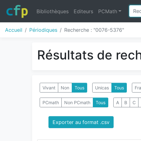
Bibliothèques
Editeurs
PCMath
Accueil
Périodiques
Recherche : "0076-5376"
Résultats de rec
Vivant
Non
Tous
Unicas
Tous
Fra
PCmath
Non PCmath
Tous
A
B
C
Exporter au format .csv