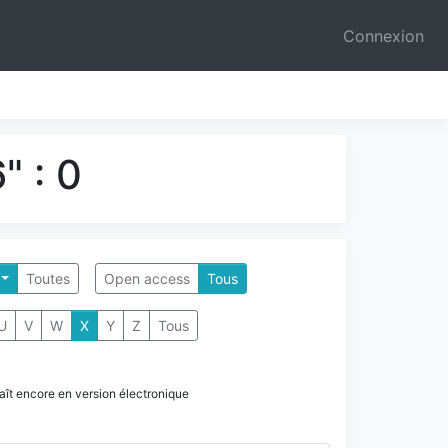
Connexion
" : 0
Toutes
Open access
Tous
U
V
W
X
Y
Z
Tous
paraît encore en version électronique