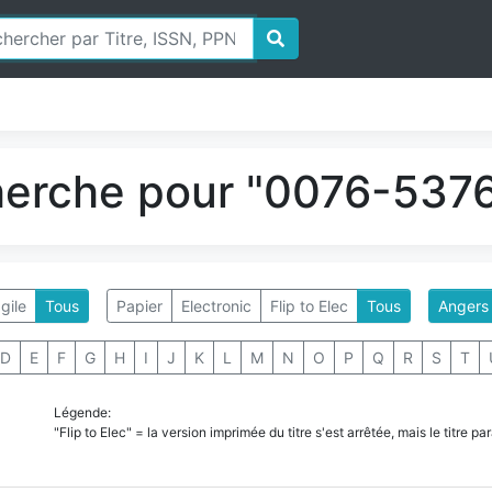
herche pour "0076-5376
gile
Tous
Papier
Electronic
Flip to Elec
Tous
Angers
D
E
F
G
H
I
J
K
L
M
N
O
P
Q
R
S
T
Légende:
"Flip to Elec" = la version imprimée du titre s'est arrêtée, mais le titre 