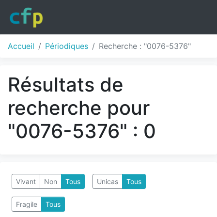
Accueil
Périodiques
Recherche : "0076-5376"
Résultats de
recherche pour
"0076-5376" : 0
Vivant
Non
Tous
Unicas
Tous
Fragile
Tous