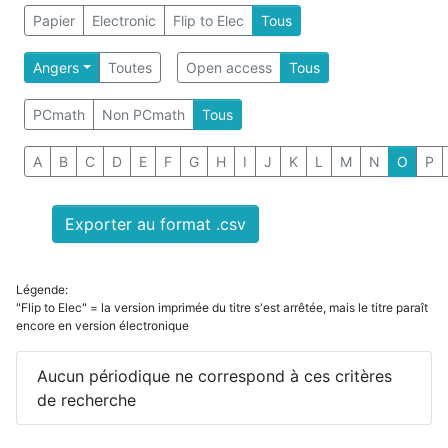
Papier
Electronic
Flip to Elec
Tous
Angers
Toutes
Open access
Tous
PCmath
Non PCmath
Tous
A
B
C
D
E
F
G
H
I
J
K
L
M
N
O
P
Exporter au format .csv
Légende:
"Flip to Elec" = la version imprimée du titre s'est arrêtée, mais le titre paraît
encore en version électronique
Aucun périodique ne correspond à ces critères
de recherche