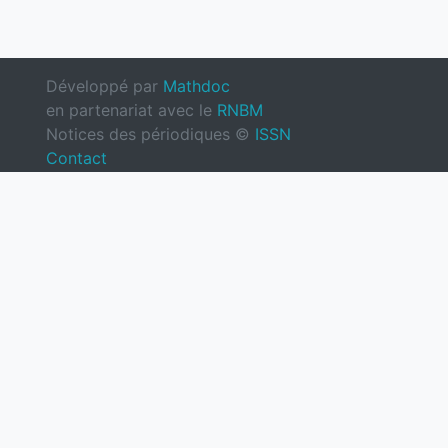
Développé par
Mathdoc
en partenariat avec le
RNBM
Notices des périodiques ©
ISSN
Contact