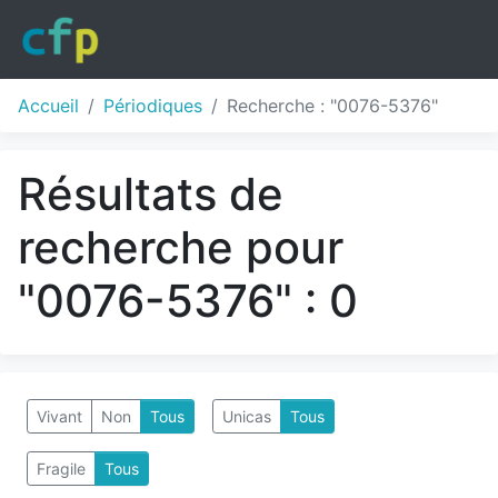
Accueil
Périodiques
Recherche : "0076-5376"
Résultats de
recherche pour
"0076-5376" : 0
Vivant
Non
Tous
Unicas
Tous
Fragile
Tous