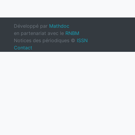
Développé par
Mathdoc
en partenariat avec le
RNBM
Notices des périodiques ©
ISSN
Contact