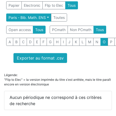
Papier
Electronic
Flip to Elec
Tous
Paris - Bib. Math. ENS
Toutes
Open access
Tous
PCmath
Non PCmath
Tous
A
B
C
D
E
F
G
H
I
J
K
L
M
N
O
P
Exporter au format .csv
Légende:
"Flip to Elec" = la version imprimée du titre s'est arrêtée, mais le titre paraît
encore en version électronique
Aucun périodique ne correspond à ces critères
de recherche