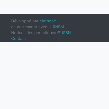
Développé par
Mathdoc
en partenariat avec le
RNBM
Notices des périodiques ©
ISSN
Contact