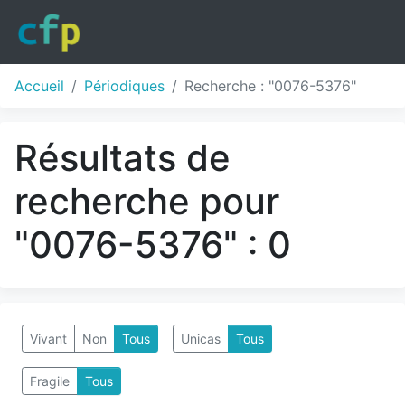
Accueil
Périodiques
Recherche : "0076-5376"
Résultats de
recherche pour
"0076-5376" : 0
Vivant
Non
Tous
Unicas
Tous
Fragile
Tous