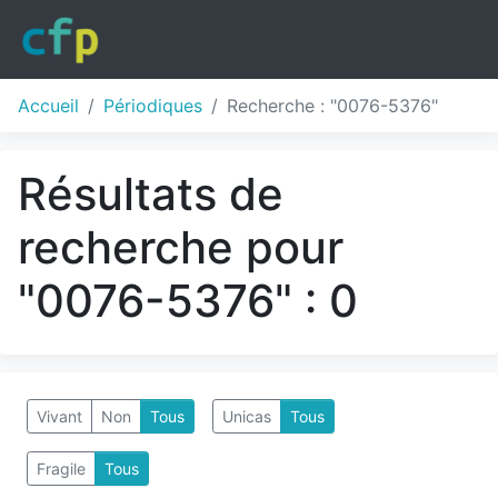
Accueil
Périodiques
Recherche : "0076-5376"
Résultats de
recherche pour
"0076-5376" : 0
Vivant
Non
Tous
Unicas
Tous
Fragile
Tous