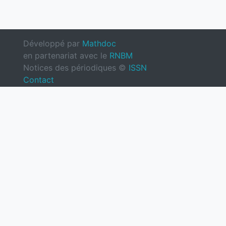
Développé par
Mathdoc
en partenariat avec le
RNBM
Notices des périodiques ©
ISSN
Contact