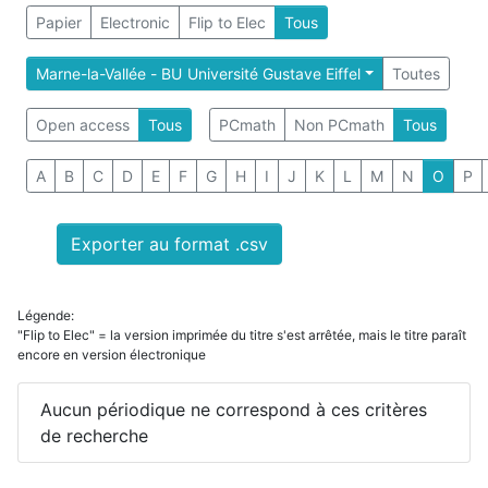
Papier
Electronic
Flip to Elec
Tous
Marne-la-Vallée - BU Université Gustave Eiffel
Toutes
Open access
Tous
PCmath
Non PCmath
Tous
A
B
C
D
E
F
G
H
I
J
K
L
M
N
O
P
Exporter au format .csv
Légende:
"Flip to Elec" = la version imprimée du titre s'est arrêtée, mais le titre paraît
encore en version électronique
Aucun périodique ne correspond à ces critères
de recherche