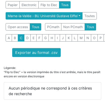
Papier
Electronic
Flip to Elec
Tous
Marne-la-Vallée - BU Université Gustave Eiffel
Toutes
Open access
Tous
PCmath
Non PCmath
Tous
A
B
C
D
E
F
G
H
I
J
K
L
M
N
O
P
Exporter au format .csv
Légende:
"Flip to Elec" = la version imprimée du titre s'est arrêtée, mais le titre paraît
encore en version électronique
Aucun périodique ne correspond à ces critères
de recherche