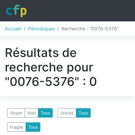
Accueil
Périodiques
Recherche : "0076-5376"
Résultats de
recherche pour
"0076-5376" : 0
Vivant
Non
Tous
Unicas
Tous
Fragile
Tous