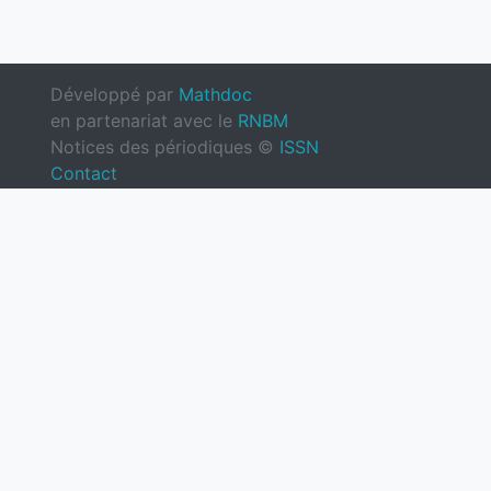
Développé par
Mathdoc
en partenariat avec le
RNBM
Notices des périodiques ©
ISSN
Contact