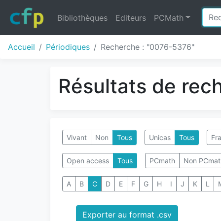
Bibliothèques
Editeurs
PCMath
Accueil
Périodiques
Recherche : "0076-5376"
Résultats de rec
Vivant
Non
Tous
Unicas
Tous
Fra
Open access
Tous
PCmath
Non PCmat
A
B
C
D
E
F
G
H
I
J
K
L
Exporter au format .csv