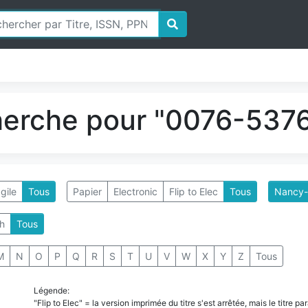
herche pour "0076-5376
gile
Tous
Papier
Electronic
Flip to Elec
Tous
Nancy-
h
Tous
M
N
O
P
Q
R
S
T
U
V
W
X
Y
Z
Tous
Légende:
"Flip to Elec" = la version imprimée du titre s'est arrêtée, mais le titre 