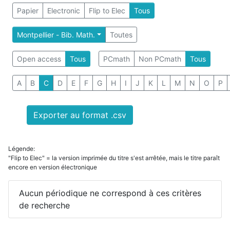
Papier
Electronic
Flip to Elec
Tous
Montpellier - Bib. Math.
Toutes
Open access
Tous
PCmath
Non PCmath
Tous
A
B
C
D
E
F
G
H
I
J
K
L
M
N
O
P
Exporter au format .csv
Légende:
"Flip to Elec" = la version imprimée du titre s'est arrêtée, mais le titre paraît
encore en version électronique
Aucun périodique ne correspond à ces critères
de recherche