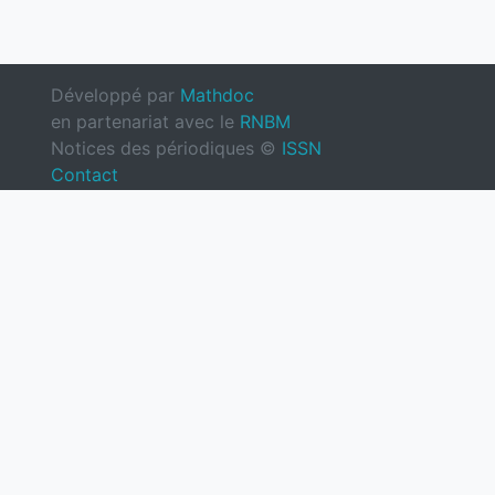
Développé par
Mathdoc
en partenariat avec le
RNBM
Notices des périodiques ©
ISSN
Contact