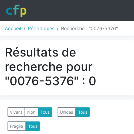
Accueil
Périodiques
Recherche : "0076-5376"
Résultats de
recherche pour
"0076-5376" : 0
Vivant
Non
Tous
Unicas
Tous
Fragile
Tous