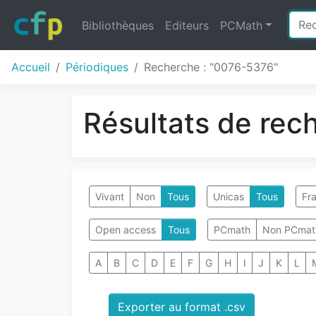
Bibliothèques
Editeurs
PCMath
Accueil
Périodiques
Recherche : "0076-5376"
Résultats de rec
Vivant
Non
Tous
Unicas
Tous
Fra
Open access
Tous
PCmath
Non PCmat
A
B
C
D
E
F
G
H
I
J
K
L
Exporter au format .csv