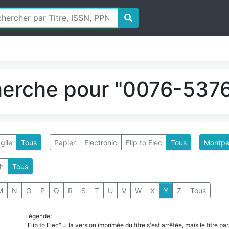
herche pour "0076-5376
gile
Tous
Papier
Electronic
Flip to Elec
Tous
Montpel
h
Tous
M
N
O
P
Q
R
S
T
U
V
W
X
Y
Z
Tous
Légende:
"Flip to Elec" = la version imprimée du titre s'est arrêtée, mais le titre 