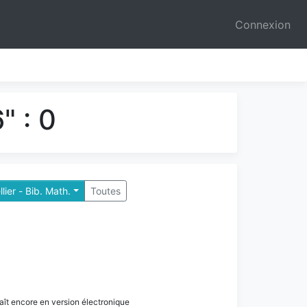
Connexion
" : 0
lier - Bib. Math.
Toutes
paraît encore en version électronique