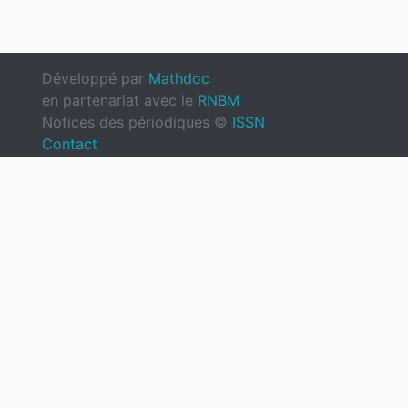
Développé par
Mathdoc
en partenariat avec le
RNBM
Notices des périodiques ©
ISSN
Contact