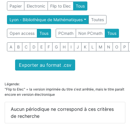
Papier
Electronic
Flip to Elec
Tous
Lyon - Bibliothèque de Mathématiques
Toutes
Open access
Tous
PCmath
Non PCmath
Tous
A
B
C
D
E
F
G
H
I
J
K
L
M
N
O
P
Exporter au format .csv
Légende:
"Flip to Elec" = la version imprimée du titre s'est arrêtée, mais le titre paraît
encore en version électronique
Aucun périodique ne correspond à ces critères
de recherche