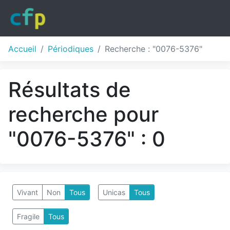
Accueil
Périodiques
Recherche : "0076-5376"
Résultats de
recherche pour
"0076-5376" : 0
Vivant
Non
Tous
Unicas
Tous
Fragile
Tous