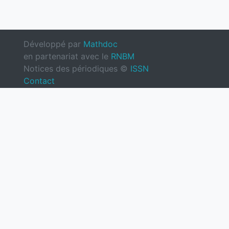
Développé par
Mathdoc
en partenariat avec le
RNBM
Notices des périodiques ©
ISSN
Contact