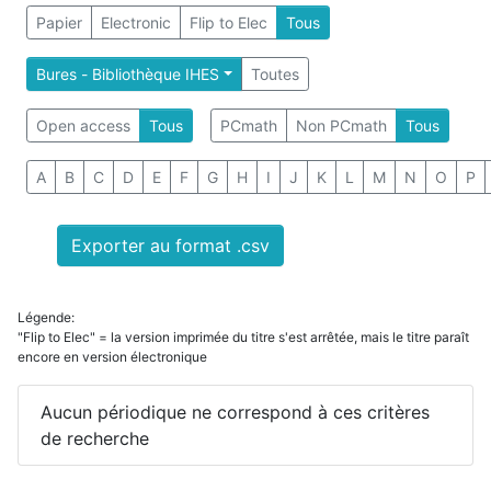
Papier
Electronic
Flip to Elec
Tous
Bures - Bibliothèque IHES
Toutes
Open access
Tous
PCmath
Non PCmath
Tous
A
B
C
D
E
F
G
H
I
J
K
L
M
N
O
P
Exporter au format .csv
Légende:
"Flip to Elec" = la version imprimée du titre s'est arrêtée, mais le titre paraît
encore en version électronique
Aucun périodique ne correspond à ces critères
de recherche