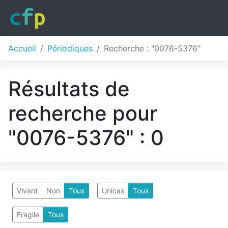
Accueil
Périodiques
Recherche : "0076-5376"
Résultats de
recherche pour
"0076-5376" : 0
Vivant
Non
Tous
Unicas
Tous
Fragile
Tous