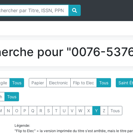
herche pour "0076-5376
gile
Tous
Papier
Electronic
Flip to Elec
Tous
Saint É
h
Tous
M
N
O
P
Q
R
S
T
U
V
W
X
Y
Z
Tous
Légende:
"Flip to Elec" = la version imprimée du titre s'est arrêtée, mais le titre 