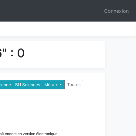
Connexion
" : 0
tienne - BU Sciences - Métare
Toutes
paraît encore en version électronique