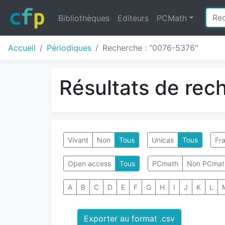
Bibliothèques
Editeurs
PCMath
Accueil
Périodiques
Recherche : "0076-5376"
Résultats de rec
Vivant
Non
Tous
Unicas
Tous
Fra
Open access
Tous
PCmath
Non PCmat
A
B
C
D
E
F
G
H
I
J
K
L
Exporter au format .csv