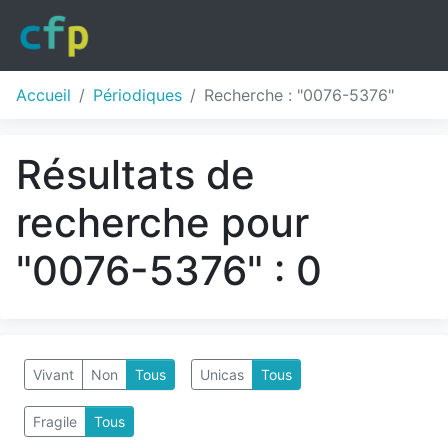
Accueil
Périodiques
Recherche : "0076-5376"
Résultats de
recherche pour
"0076-5376" : 0
Vivant
Non
Tous
Unicas
Tous
Fragile
Tous