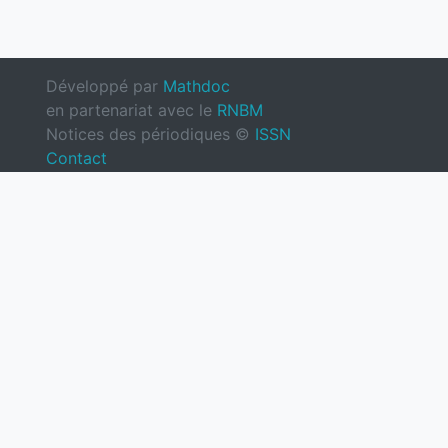
Développé par
Mathdoc
en partenariat avec le
RNBM
Notices des périodiques ©
ISSN
Contact