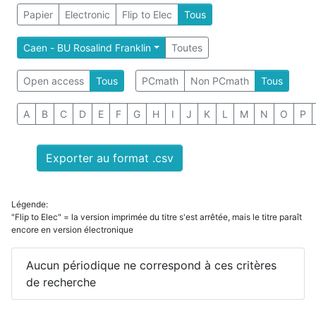
Papier
Electronic
Flip to Elec
Tous
Caen - BU Rosalind Franklin
Toutes
Open access
Tous
PCmath
Non PCmath
Tous
A
B
C
D
E
F
G
H
I
J
K
L
M
N
O
P
Exporter au format .csv
Légende:
"Flip to Elec" = la version imprimée du titre s'est arrêtée, mais le titre paraît
encore en version électronique
Aucun périodique ne correspond à ces critères
de recherche