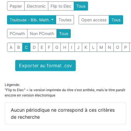
Papier
Electronic
Flip to Elec
Tous
Toulouse - Bib. Math.
Toutes
Open access
Tous
PCmath
Non PCmath
Tous
A
B
C
D
E
F
G
H
I
J
K
L
M
N
O
P
Exporter au format .csv
Légende:
"Flip to Elec" = la version imprimée du titre s'est arrêtée, mais le titre paraît
encore en version électronique
Aucun périodique ne correspond à ces critères
de recherche