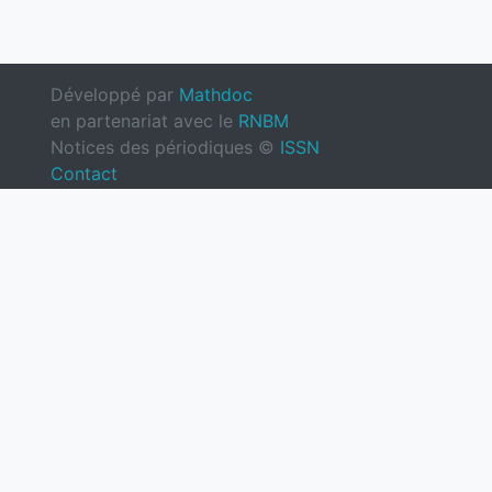
Développé par
Mathdoc
en partenariat avec le
RNBM
Notices des périodiques ©
ISSN
Contact