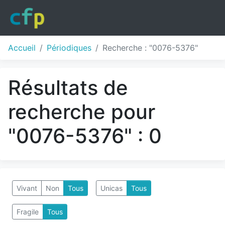
Accueil
Périodiques
Recherche : "0076-5376"
Résultats de
recherche pour
"0076-5376" : 0
Vivant
Non
Tous
Unicas
Tous
Fragile
Tous