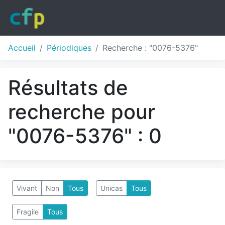
Accueil
Périodiques
Recherche : "0076-5376"
Résultats de
recherche pour
"0076-5376" : 0
Vivant
Non
Tous
Unicas
Tous
Fragile
Tous