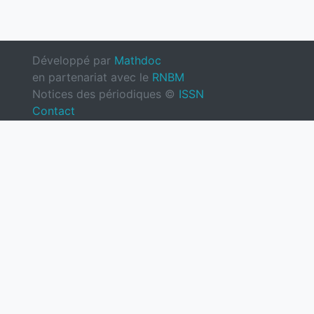
Développé par
Mathdoc
en partenariat avec le
RNBM
Notices des périodiques ©
ISSN
Contact