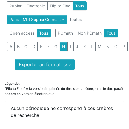
Papier
Electronic
Flip to Elec
Tous
Paris - MIR Sophie Germain
Toutes
Open access
Tous
PCmath
Non PCmath
Tous
A
B
C
D
E
F
G
H
I
J
K
L
M
N
O
P
Exporter au format .csv
Légende:
"Flip to Elec" = la version imprimée du titre s'est arrêtée, mais le titre paraît
encore en version électronique
Aucun périodique ne correspond à ces critères
de recherche