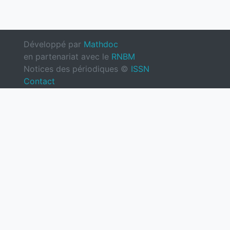
Développé par
Mathdoc
en partenariat avec le
RNBM
Notices des périodiques ©
ISSN
Contact