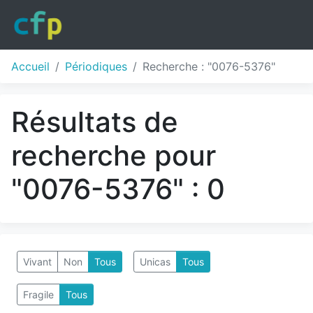
Accueil
Périodiques
Recherche : "0076-5376"
Résultats de
recherche pour
"0076-5376" : 0
Vivant
Non
Tous
Unicas
Tous
Fragile
Tous