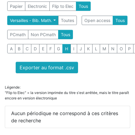
Papier
Electronic
Flip to Elec
Tous
Versailles - Bib. Math.
Toutes
Open access
Tous
PCmath
Non PCmath
Tous
A
B
C
D
E
F
G
H
I
J
K
L
M
N
O
P
Exporter au format .csv
Légende:
"Flip to Elec" = la version imprimée du titre s'est arrêtée, mais le titre paraît
encore en version électronique
Aucun périodique ne correspond à ces critères
de recherche