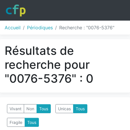
Accueil
Périodiques
Recherche : "0076-5376"
Résultats de
recherche pour
"0076-5376" : 0
Vivant
Non
Tous
Unicas
Tous
Fragile
Tous