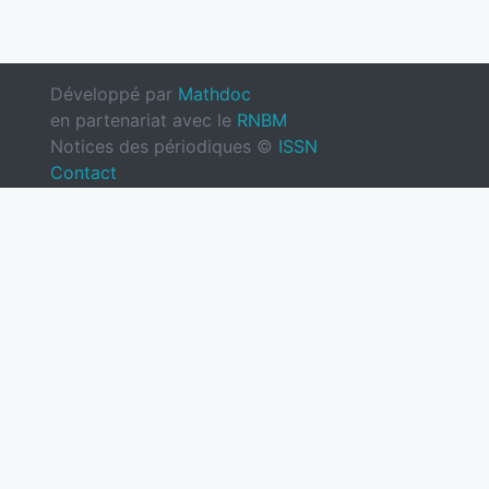
Développé par
Mathdoc
en partenariat avec le
RNBM
Notices des périodiques ©
ISSN
Contact