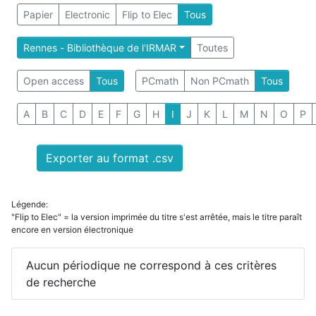
Papier
Electronic
Flip to Elec
Tous
Rennes - Bibliothèque de l'IRMAR
Toutes
Open access
Tous
PCmath
Non PCmath
Tous
A
B
C
D
E
F
G
H
I
J
K
L
M
N
O
P
Exporter au format .csv
Légende:
"Flip to Elec" = la version imprimée du titre s'est arrêtée, mais le titre paraît
encore en version électronique
Aucun périodique ne correspond à ces critères
de recherche