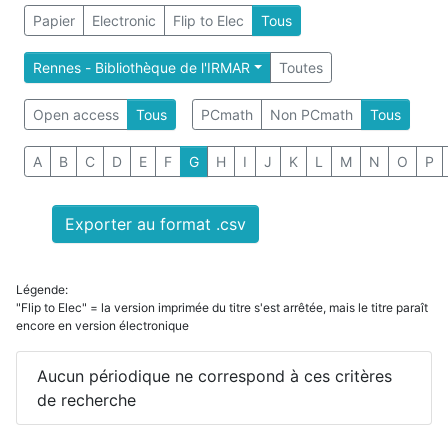
Papier
Electronic
Flip to Elec
Tous
Rennes - Bibliothèque de l'IRMAR
Toutes
Open access
Tous
PCmath
Non PCmath
Tous
A
B
C
D
E
F
G
H
I
J
K
L
M
N
O
P
Exporter au format .csv
Légende:
"Flip to Elec" = la version imprimée du titre s'est arrêtée, mais le titre paraît
encore en version électronique
Aucun périodique ne correspond à ces critères
de recherche