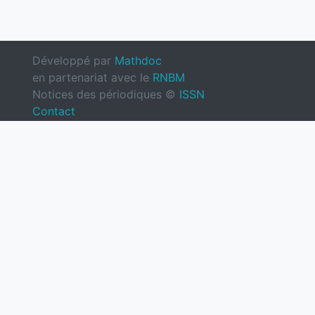
Développé par
Mathdoc
en partenariat avec le
RNBM
Notices des périodiques ©
ISSN
Contact