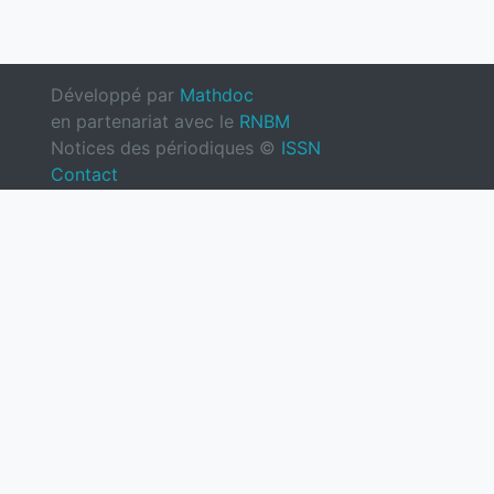
Développé par
Mathdoc
en partenariat avec le
RNBM
Notices des périodiques ©
ISSN
Contact