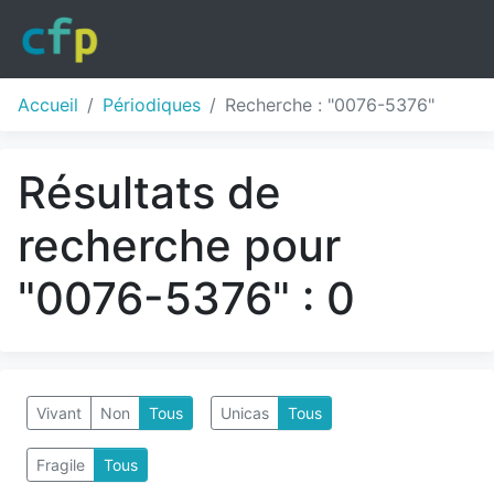
Accueil
Périodiques
Recherche : "0076-5376"
Résultats de
recherche pour
"0076-5376" : 0
Vivant
Non
Tous
Unicas
Tous
Fragile
Tous