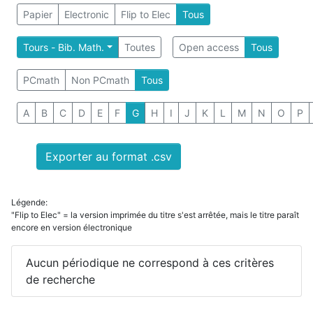
Papier
Electronic
Flip to Elec
Tous
Tours - Bib. Math.
Toutes
Open access
Tous
PCmath
Non PCmath
Tous
A
B
C
D
E
F
G
H
I
J
K
L
M
N
O
P
Exporter au format .csv
Légende:
"Flip to Elec" = la version imprimée du titre s'est arrêtée, mais le titre paraît
encore en version électronique
Aucun périodique ne correspond à ces critères
de recherche