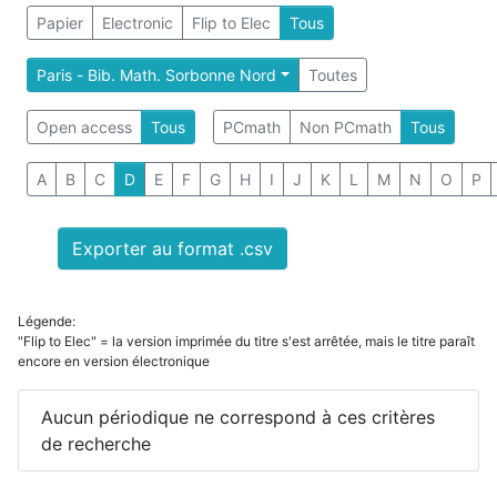
Papier
Electronic
Flip to Elec
Tous
Paris - Bib. Math. Sorbonne Nord
Toutes
Open access
Tous
PCmath
Non PCmath
Tous
A
B
C
D
E
F
G
H
I
J
K
L
M
N
O
P
Exporter au format .csv
Légende:
"Flip to Elec" = la version imprimée du titre s'est arrêtée, mais le titre paraît
encore en version électronique
Aucun périodique ne correspond à ces critères
de recherche