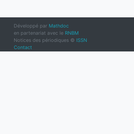
Développé par
Mathdoc
en partenariat avec le
RNBM
Notices des périodiques ©
ISSN
Contact