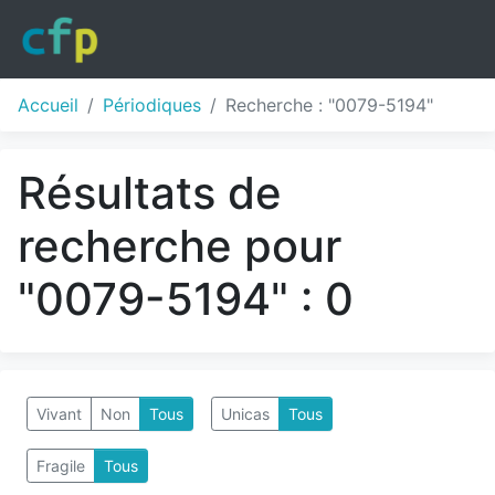
Accueil
Périodiques
Recherche : "0079-5194"
Résultats de
recherche pour
"0079-5194" : 0
Vivant
Non
Tous
Unicas
Tous
Fragile
Tous