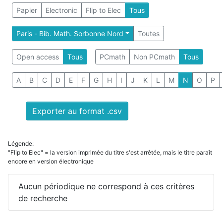
Papier
Electronic
Flip to Elec
Tous
Paris - Bib. Math. Sorbonne Nord
Toutes
Open access
Tous
PCmath
Non PCmath
Tous
A
B
C
D
E
F
G
H
I
J
K
L
M
N
O
P
Exporter au format .csv
Légende:
"Flip to Elec" = la version imprimée du titre s'est arrêtée, mais le titre paraît
encore en version électronique
Aucun périodique ne correspond à ces critères
de recherche