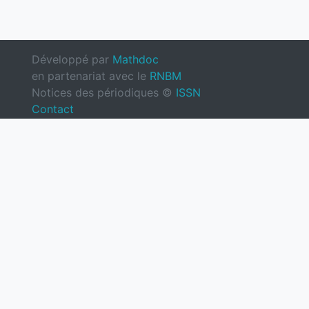
Développé par
Mathdoc
en partenariat avec le
RNBM
Notices des périodiques ©
ISSN
Contact