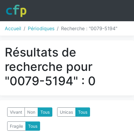
Accueil
Périodiques
Recherche : "0079-5194"
Résultats de
recherche pour
"0079-5194" : 0
Vivant
Non
Tous
Unicas
Tous
Fragile
Tous