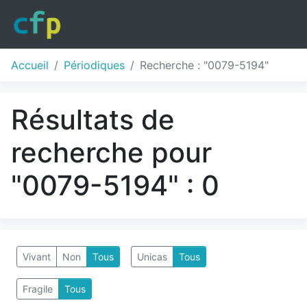
Accueil
Périodiques
Recherche : "0079-5194"
Résultats de
recherche pour
"0079-5194" : 0
Vivant
Non
Tous
Unicas
Tous
Fragile
Tous