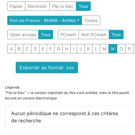
Papier
Electronic
Flip to Elec
Tous
Fort-de-France - BNRMI - Antilles
Toutes
Open access
Tous
PCmath
Non PCmath
Tous
A
B
C
D
E
F
G
H
I
J
K
L
M
N
O
P
Exporter au format .csv
Légende:
"Flip to Elec" = la version imprimée du titre s'est arrêtée, mais le titre paraît
encore en version électronique
Aucun périodique ne correspond à ces critères
de recherche