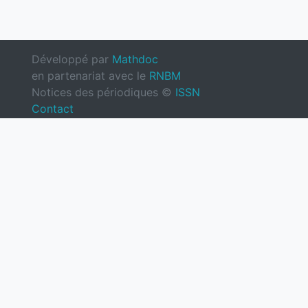
Développé par
Mathdoc
en partenariat avec le
RNBM
Notices des périodiques ©
ISSN
Contact