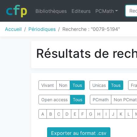
Bibliothèques
Editeurs
PCMath
Accueil
Périodiques
Recherche : "0079-5194"
Résultats de rec
Vivant
Non
Tous
Unicas
Tous
Fra
Open access
Tous
PCmath
Non PCmat
A
B
C
D
E
F
G
H
I
J
K
L
Exporter au format .csv