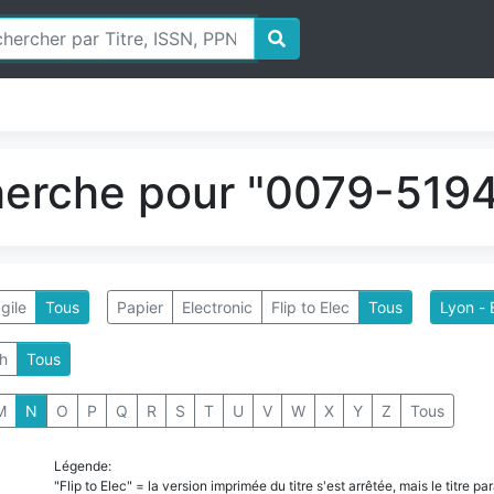
herche pour "0079-5194
gile
Tous
Papier
Electronic
Flip to Elec
Tous
Lyon - 
h
Tous
M
N
O
P
Q
R
S
T
U
V
W
X
Y
Z
Tous
Légende:
"Flip to Elec" = la version imprimée du titre s'est arrêtée, mais le titre 