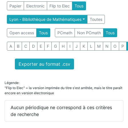
Papier
Electronic
Flip to Elec
Tous
Lyon - Bibliothèque de Mathématiques
Toutes
Open access
Tous
PCmath
Non PCmath
Tous
A
B
C
D
E
F
G
H
I
J
K
L
M
N
O
P
Exporter au format .csv
Légende:
"Flip to Elec" = la version imprimée du titre s'est arrêtée, mais le titre paraît
encore en version électronique
Aucun périodique ne correspond à ces critères
de recherche