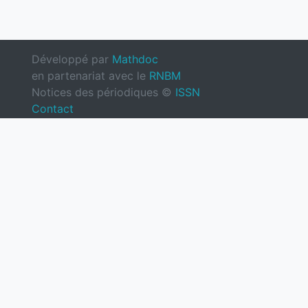
Développé par
Mathdoc
en partenariat avec le
RNBM
Notices des périodiques ©
ISSN
Contact