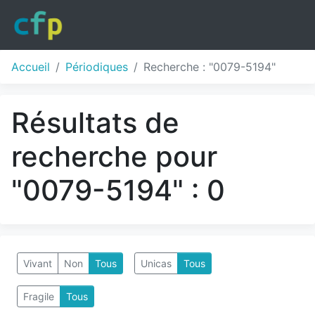
Accueil
Périodiques
Recherche : "0079-5194"
Résultats de
recherche pour
"0079-5194" : 0
Vivant
Non
Tous
Unicas
Tous
Fragile
Tous