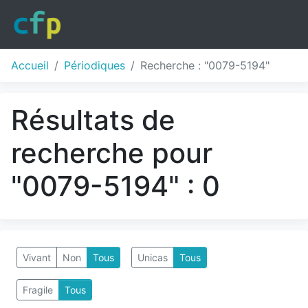
Accueil
Périodiques
Recherche : "0079-5194"
Résultats de
recherche pour
"0079-5194" : 0
Vivant
Non
Tous
Unicas
Tous
Fragile
Tous