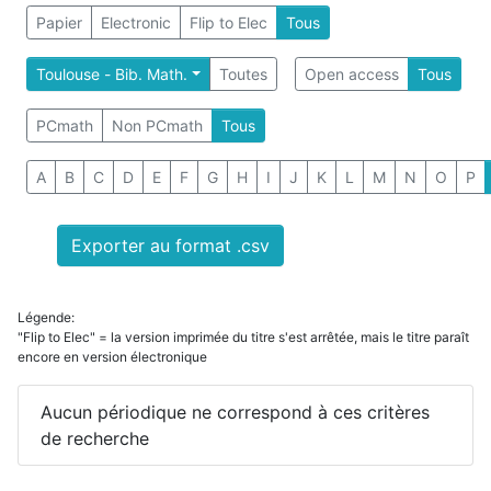
Papier
Electronic
Flip to Elec
Tous
Toulouse - Bib. Math.
Toutes
Open access
Tous
PCmath
Non PCmath
Tous
A
B
C
D
E
F
G
H
I
J
K
L
M
N
O
P
Exporter au format .csv
Légende:
"Flip to Elec" = la version imprimée du titre s'est arrêtée, mais le titre paraît
encore en version électronique
Aucun périodique ne correspond à ces critères
de recherche