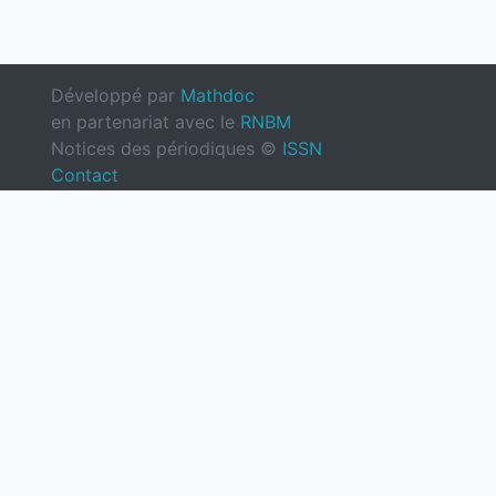
Développé par
Mathdoc
en partenariat avec le
RNBM
Notices des périodiques ©
ISSN
Contact