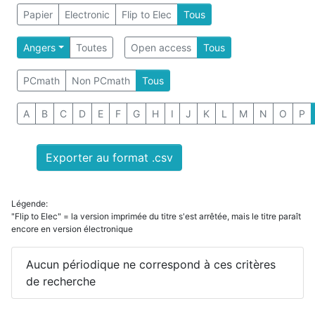
Papier
Electronic
Flip to Elec
Tous
Angers
Toutes
Open access
Tous
PCmath
Non PCmath
Tous
A
B
C
D
E
F
G
H
I
J
K
L
M
N
O
P
Exporter au format .csv
Légende:
"Flip to Elec" = la version imprimée du titre s'est arrêtée, mais le titre paraît
encore en version électronique
Aucun périodique ne correspond à ces critères
de recherche