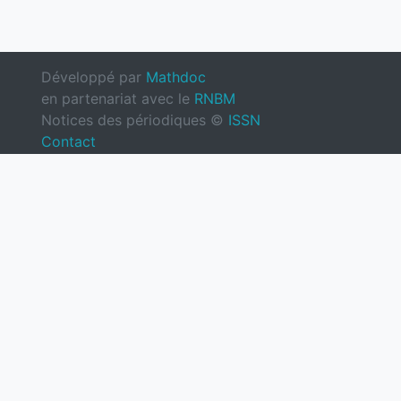
Développé par
Mathdoc
en partenariat avec le
RNBM
Notices des périodiques ©
ISSN
Contact