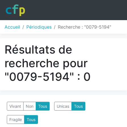
Accueil
Périodiques
Recherche : "0079-5194"
Résultats de
recherche pour
"0079-5194" : 0
Vivant
Non
Tous
Unicas
Tous
Fragile
Tous