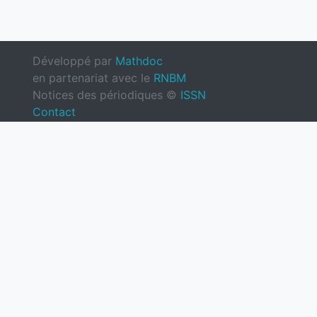
Développé par
Mathdoc
en partenariat avec le
RNBM
Notices des périodiques ©
ISSN
Contact