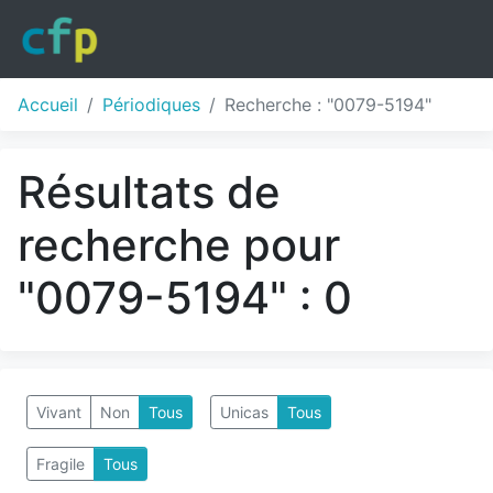
Accueil
Périodiques
Recherche : "0079-5194"
Résultats de
recherche pour
"0079-5194" : 0
Vivant
Non
Tous
Unicas
Tous
Fragile
Tous