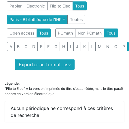
Papier
Electronic
Flip to Elec
Tous
Paris - Bibliothèque de l'IHP
Toutes
Open access
Tous
PCmath
Non PCmath
Tous
A
B
C
D
E
F
G
H
I
J
K
L
M
N
O
P
Exporter au format .csv
Légende:
"Flip to Elec" = la version imprimée du titre s'est arrêtée, mais le titre paraît
encore en version électronique
Aucun périodique ne correspond à ces critères
de recherche