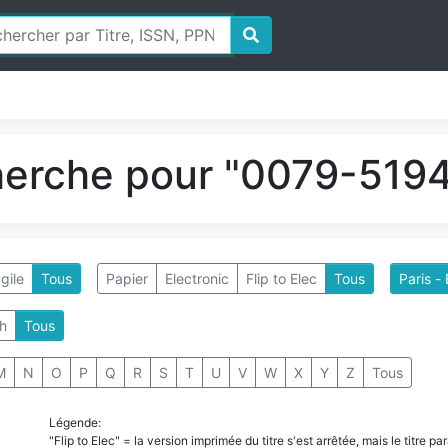
herche pour "0079-5194
gile
Tous
Papier
Electronic
Flip to Elec
Tous
Paris -
h
Tous
M
N
O
P
Q
R
S
T
U
V
W
X
Y
Z
Tous
Légende:
"Flip to Elec" = la version imprimée du titre s'est arrêtée, mais le titre 