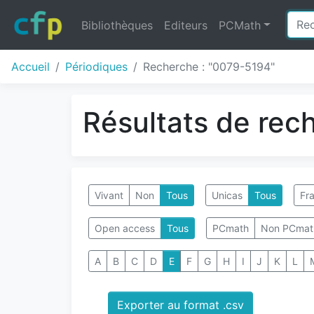
Bibliothèques
Editeurs
PCMath
Accueil
Périodiques
Recherche : "0079-5194"
Résultats de rec
Vivant
Non
Tous
Unicas
Tous
Fra
Open access
Tous
PCmath
Non PCmat
A
B
C
D
E
F
G
H
I
J
K
L
Exporter au format .csv