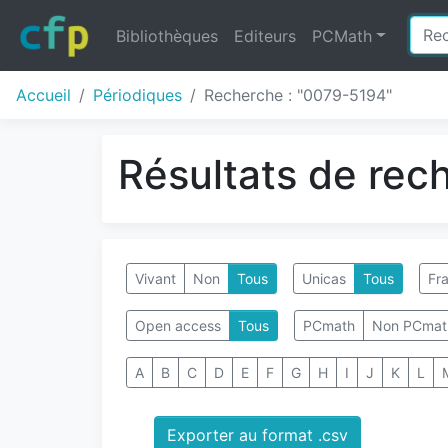
Bibliothèques
Editeurs
PCMath
Accueil
Périodiques
Recherche : "0079-5194"
Résultats de rec
Vivant
Non
Tous
Unicas
Tous
Fra
Open access
Tous
PCmath
Non PCmat
A
B
C
D
E
F
G
H
I
J
K
L
Exporter au format .csv