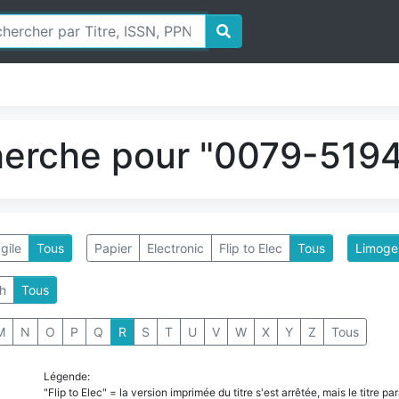
herche pour "0079-5194
gile
Tous
Papier
Electronic
Flip to Elec
Tous
Limoges
h
Tous
M
N
O
P
Q
R
S
T
U
V
W
X
Y
Z
Tous
Légende:
"Flip to Elec" = la version imprimée du titre s'est arrêtée, mais le titre 