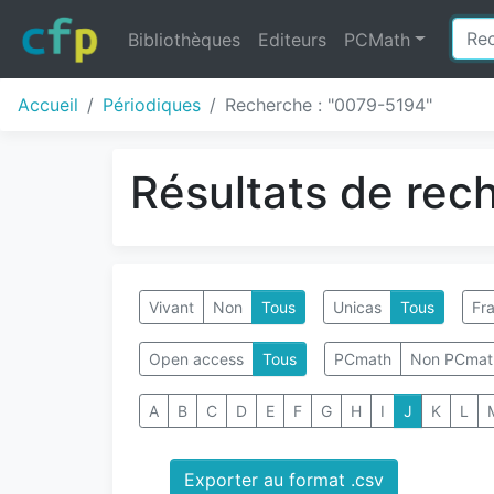
Bibliothèques
Editeurs
PCMath
Accueil
Périodiques
Recherche : "0079-5194"
Résultats de rec
Vivant
Non
Tous
Unicas
Tous
Fra
Open access
Tous
PCmath
Non PCmat
A
B
C
D
E
F
G
H
I
J
K
L
Exporter au format .csv