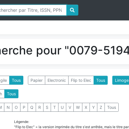
herche pour "0079-5194
gile
Tous
Papier
Electronic
Flip to Elec
Tous
Limoges
h
Tous
M
N
O
P
Q
R
S
T
U
V
W
X
Y
Z
Tous
Légende:
"Flip to Elec" = la version imprimée du titre s'est arrêtée, mais le titre 