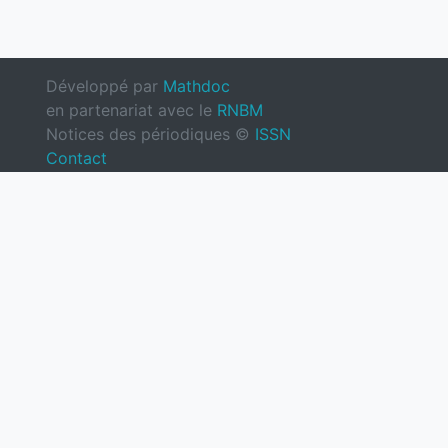
Développé par
Mathdoc
en partenariat avec le
RNBM
Notices des périodiques ©
ISSN
Contact