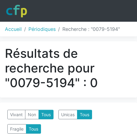
Accueil
Périodiques
Recherche : "0079-5194"
Résultats de
recherche pour
"0079-5194" : 0
Vivant
Non
Tous
Unicas
Tous
Fragile
Tous