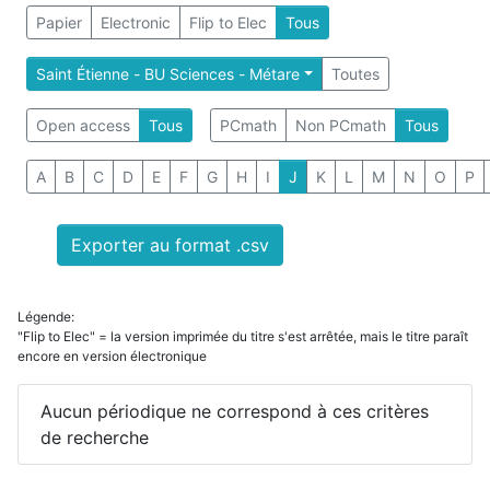
Papier
Electronic
Flip to Elec
Tous
Saint Étienne - BU Sciences - Métare
Toutes
Open access
Tous
PCmath
Non PCmath
Tous
A
B
C
D
E
F
G
H
I
J
K
L
M
N
O
P
Exporter au format .csv
Légende:
"Flip to Elec" = la version imprimée du titre s'est arrêtée, mais le titre paraît
encore en version électronique
Aucun périodique ne correspond à ces critères
de recherche