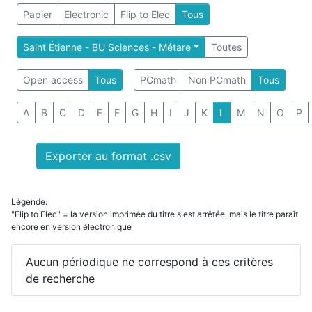
Papier
Electronic
Flip to Elec
Tous
Saint Étienne - BU Sciences - Métare
Toutes
Open access
Tous
PCmath
Non PCmath
Tous
A
B
C
D
E
F
G
H
I
J
K
L
M
N
O
P
Exporter au format .csv
Légende:
"Flip to Elec" = la version imprimée du titre s'est arrêtée, mais le titre paraît
encore en version électronique
Aucun périodique ne correspond à ces critères
de recherche