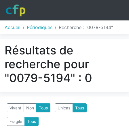
Accueil
Périodiques
Recherche : "0079-5194"
Résultats de
recherche pour
"0079-5194" : 0
Vivant
Non
Tous
Unicas
Tous
Fragile
Tous