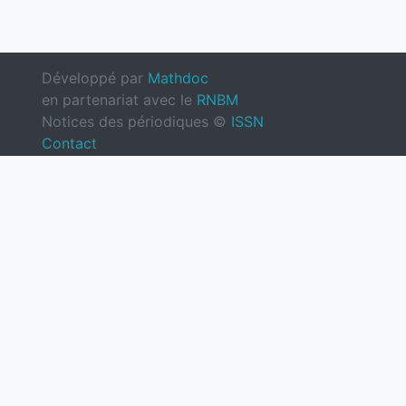
Développé par
Mathdoc
en partenariat avec le
RNBM
Notices des périodiques ©
ISSN
Contact