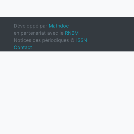
Développé par
Mathdoc
en partenariat avec le
RNBM
Notices des périodiques ©
ISSN
Contact