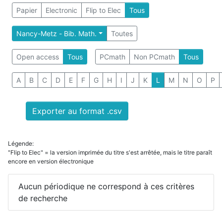
Papier
Electronic
Flip to Elec
Tous
Nancy-Metz - Bib. Math.
Toutes
Open access
Tous
PCmath
Non PCmath
Tous
A
B
C
D
E
F
G
H
I
J
K
L
M
N
O
P
Exporter au format .csv
Légende:
"Flip to Elec" = la version imprimée du titre s'est arrêtée, mais le titre paraît
encore en version électronique
Aucun périodique ne correspond à ces critères
de recherche