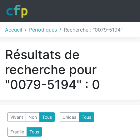
Accueil
Périodiques
Recherche : "0079-5194"
Résultats de
recherche pour
"0079-5194" : 0
Vivant
Non
Tous
Unicas
Tous
Fragile
Tous