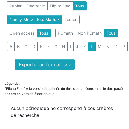
Papier
Electronic
Flip to Elec
Tous
Nancy-Metz - Bib. Math.
Toutes
Open access
Tous
PCmath
Non PCmath
Tous
A
B
C
D
E
F
G
H
I
J
K
L
M
N
O
P
Exporter au format .csv
Légende:
"Flip to Elec" = la version imprimée du titre s'est arrêtée, mais le titre paraît
encore en version électronique
Aucun périodique ne correspond à ces critères
de recherche