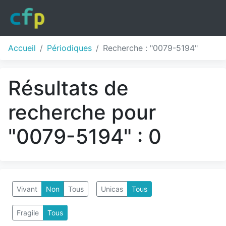
Accueil
Périodiques
Recherche : "0079-5194"
Résultats de
recherche pour
"0079-5194" : 0
Vivant
Non
Tous
Unicas
Tous
Fragile
Tous