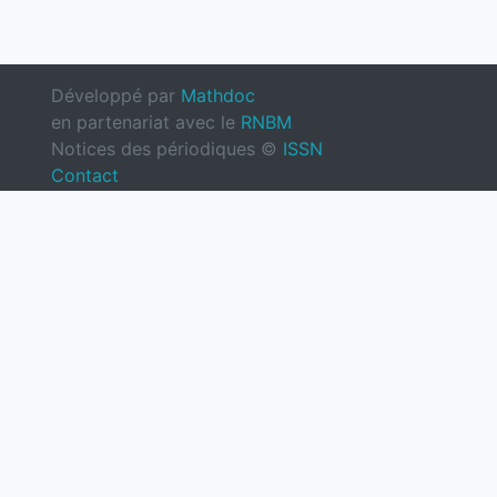
Développé par
Mathdoc
en partenariat avec le
RNBM
Notices des périodiques ©
ISSN
Contact