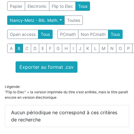
Papier
Electronic
Flip to Elec
Tous
Nancy-Metz - Bib. Math.
Toutes
Open access
Tous
PCmath
Non PCmath
Tous
A
B
C
D
E
F
G
H
I
J
K
L
M
N
O
P
Exporter au format .csv
Légende:
"Flip to Elec" = la version imprimée du titre s'est arrêtée, mais le titre paraît
encore en version électronique
Aucun périodique ne correspond à ces critères
de recherche