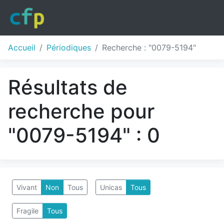
Accueil
Périodiques
Recherche : "0079-5194"
Résultats de
recherche pour
"0079-5194" : 0
Vivant
Non
Tous
Unicas
Tous
Fragile
Tous