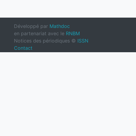
Développé par
Mathdoc
en partenariat avec le
RNBM
Notices des périodiques ©
ISSN
Contact