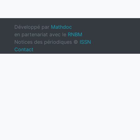
Développé par
Mathdoc
en partenariat avec le
RNBM
Notices des périodiques ©
ISSN
Contact