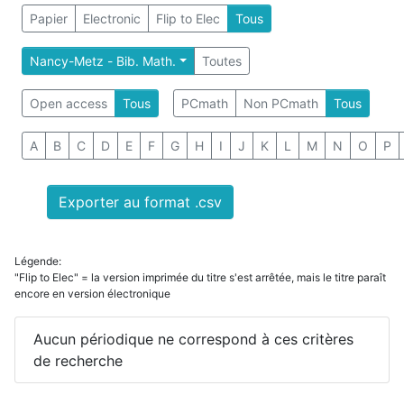
Papier
Electronic
Flip to Elec
Tous
Nancy-Metz - Bib. Math.
Toutes
Open access
Tous
PCmath
Non PCmath
Tous
A
B
C
D
E
F
G
H
I
J
K
L
M
N
O
P
Exporter au format .csv
Légende:
"Flip to Elec" = la version imprimée du titre s'est arrêtée, mais le titre paraît
encore en version électronique
Aucun périodique ne correspond à ces critères
de recherche