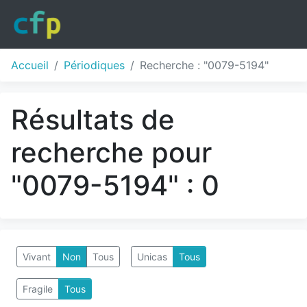
Accueil
Périodiques
Recherche : "0079-5194"
Résultats de
recherche pour
"0079-5194" : 0
Vivant
Non
Tous
Unicas
Tous
Fragile
Tous