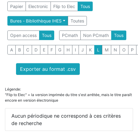
Papier
Electronic
Flip to Elec
Tous
Bures - Bibliothèque IHES
Toutes
Open access
Tous
PCmath
Non PCmath
Tous
A
B
C
D
E
F
G
H
I
J
K
L
M
N
O
P
Exporter au format .csv
Légende:
"Flip to Elec" = la version imprimée du titre s'est arrêtée, mais le titre paraît
encore en version électronique
Aucun périodique ne correspond à ces critères
de recherche