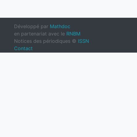
Développé par
Mathdoc
en partenariat avec le
RNBM
Notices des périodiques ©
ISSN
Contact