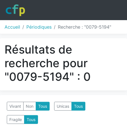
Accueil
Périodiques
Recherche : "0079-5194"
Résultats de
recherche pour
"0079-5194" : 0
Vivant
Non
Tous
Unicas
Tous
Fragile
Tous