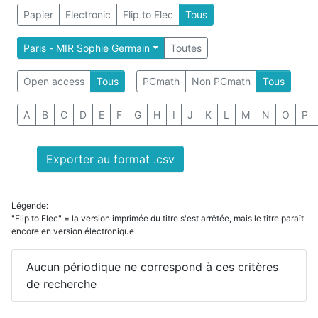
Papier
Electronic
Flip to Elec
Tous
Paris - MIR Sophie Germain
Toutes
Open access
Tous
PCmath
Non PCmath
Tous
A
B
C
D
E
F
G
H
I
J
K
L
M
N
O
P
Exporter au format .csv
Légende:
"Flip to Elec" = la version imprimée du titre s'est arrêtée, mais le titre paraît
encore en version électronique
Aucun périodique ne correspond à ces critères
de recherche