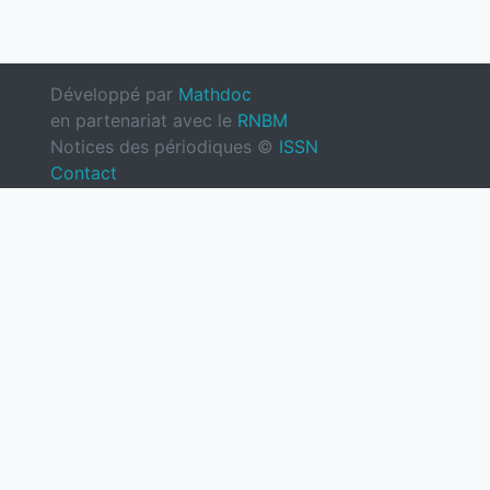
Développé par
Mathdoc
en partenariat avec le
RNBM
Notices des périodiques ©
ISSN
Contact