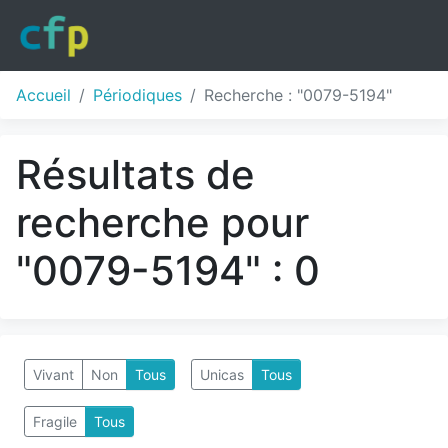
Accueil
Périodiques
Recherche : "0079-5194"
Résultats de
recherche pour
"0079-5194" : 0
Vivant
Non
Tous
Unicas
Tous
Fragile
Tous