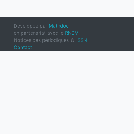
Développé par
Mathdoc
en partenariat avec le
RNBM
Notices des périodiques ©
ISSN
Contact