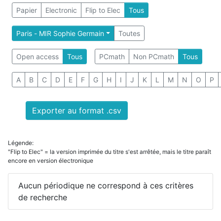
Papier
Electronic
Flip to Elec
Tous
Paris - MIR Sophie Germain
Toutes
Open access
Tous
PCmath
Non PCmath
Tous
A
B
C
D
E
F
G
H
I
J
K
L
M
N
O
P
Exporter au format .csv
Légende:
"Flip to Elec" = la version imprimée du titre s'est arrêtée, mais le titre paraît
encore en version électronique
Aucun périodique ne correspond à ces critères
de recherche