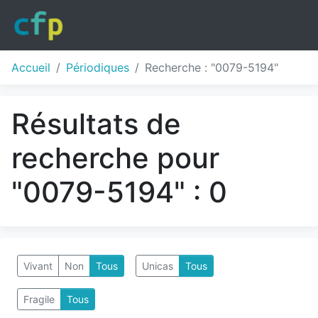
Accueil
Périodiques
Recherche : "0079-5194"
Résultats de
recherche pour
"0079-5194" : 0
Vivant
Non
Tous
Unicas
Tous
Fragile
Tous