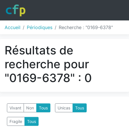
Accueil
Périodiques
Recherche : "0169-6378"
Résultats de
recherche pour
"0169-6378" : 0
Vivant
Non
Tous
Unicas
Tous
Fragile
Tous