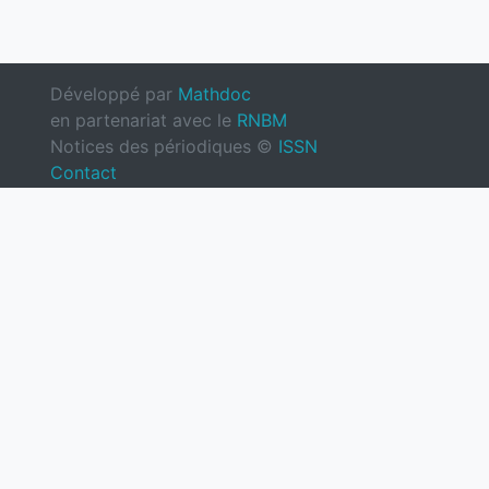
Développé par
Mathdoc
en partenariat avec le
RNBM
Notices des périodiques ©
ISSN
Contact