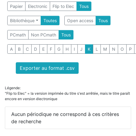
Papier
Electronic
Flip to Elec
Tous
Bibliothèque
Toutes
Open access
Tous
PCmath
Non PCmath
Tous
A
B
C
D
E
F
G
H
I
J
K
L
M
N
O
P
Exporter au format .csv
Légende:
"Flip to Elec" = la version imprimée du titre s'est arrêtée, mais le titre paraît
encore en version électronique
Aucun périodique ne correspond à ces critères
de recherche