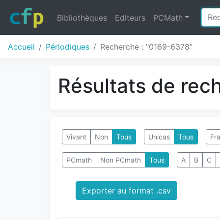
Bibliothèques
Editeurs
PCMath
Accueil
Périodiques
Recherche : "0169-6378"
Résultats de rec
Vivant
Non
Tous
Unicas
Tous
Fra
PCmath
Non PCmath
Tous
A
B
C
Exporter au format .csv