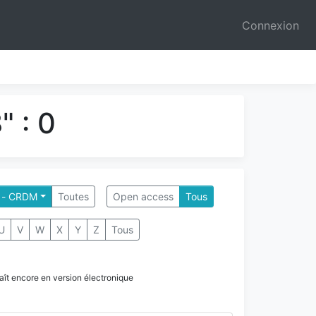
Connexion
 : 0
 - CRDM
Toutes
Open access
Tous
U
V
W
X
Y
Z
Tous
paraît encore en version électronique