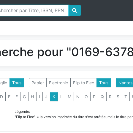
herche pour "0169-6378"
gile
Tous
Papier
Electronic
Flip to Elec
Tous
Nantes
D
E
F
G
H
I
J
K
L
M
N
O
P
Q
R
S
T
Légende:
"Flip to Elec" = la version imprimée du titre s'est arrêtée, mais le titre 